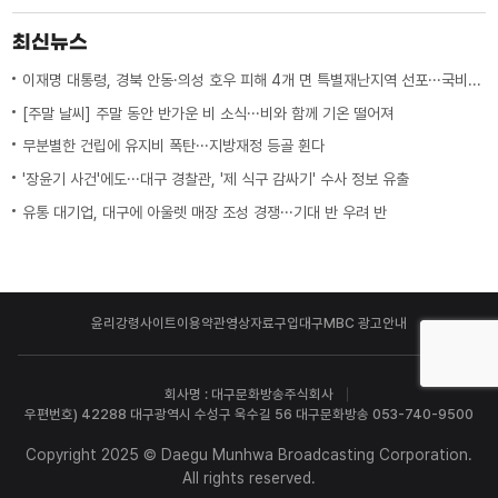
최신뉴스
이재명 대통령, 경북 안동·의성 호우 피해 4개 면 특별재난지역 선포···국비 추가 지원
[주말 날씨] 주말 동안 반가운 비 소식···비와 함께 기온 떨어져
무분별한 건립에 유지비 폭탄···지방재정 등골 휜다
'장윤기 사건'에도···대구 경찰관, '제 식구 감싸기' 수사 정보 유출
유통 대기업, 대구에 아울렛 매장 조성 경쟁···기대 반 우려 반
윤리강령
사이트이용약관
영상자료구입
대구MBC 광고안내
회사명 : 대구문화방송주식회사
우편번호) 42288 대구광역시 수성구 욱수길 56 대구문화방송 053-740-9500
Copyright 2025 © Daegu Munhwa Broadcasting Corporation.
All rights reserved.