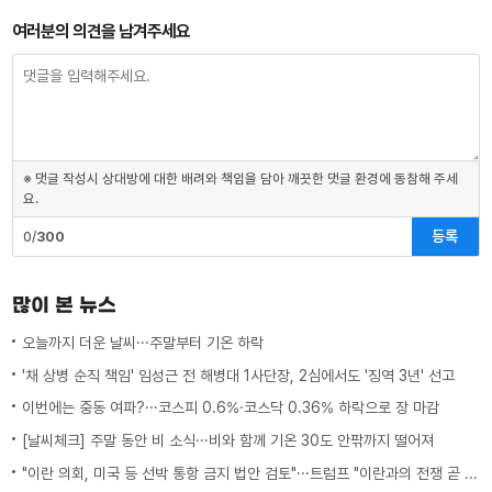
여러분의 의견을 남겨주세요
※ 댓글 작성시 상대방에 대한 배려와 책임을 담아 깨끗한 댓글 환경에 동참해 주세
요.
등록
0/
300
많이 본 뉴스
오늘까지 더운 날씨···주말부터 기온 하락
'채 상병 순직 책임' 임성근 전 해병대 1사단장, 2심에서도 '징역 3년' 선고
이번에는 중동 여파?···코스피 0.6%·코스닥 0.36% 하락으로 장 마감
[날씨체크] 주말 동안 비 소식···비와 함께 기온 30도 안팎까지 떨어져
"이란 의회, 미국 등 선박 통항 금지 법안 검토"···트럼프 "이란과의 전쟁 곧 끝나"