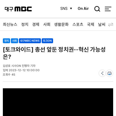
검
SNS
On Air
색
최신뉴스
정치
경제
사회
생활문화
스포츠
국제
날씨
정치
사회
대구MBC NEWS
토크ON
[토크와이드] 총선 앞둔 정치권···혁신 가능성
은?
김상호 시사ON 진행자 기자
입력 2023-12-12 10:00:00
조회수 45