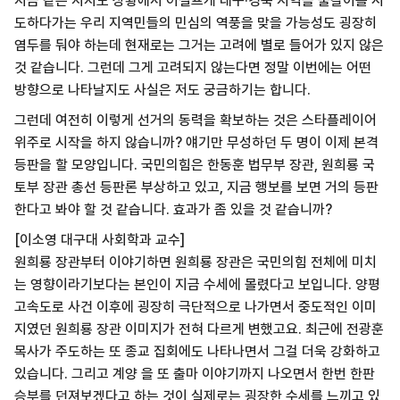
지금 같은 지지도 상황에서 어설프게 대구·경북 지역을 물갈이를 시
도하다가는 우리 지역민들의 민심의 역풍을 맞을 가능성도 굉장히
염두를 둬야 하는데 현재로는 그거는 고려에 별로 들어가 있지 않은
것 같습니다. 그런데 그게 고려되지 않는다면 정말 이번에는 어떤
방향으로 나타날지도 사실은 저도 궁금하기는 합니다.
그런데 여전히 이렇게 선거의 동력을 확보하는 것은 스타플레이어
위주로 시작을 하지 않습니까? 얘기만 무성하던 두 명이 이제 본격
등판을 할 모양입니다. 국민의힘은 한동훈 법무부 장관, 원희룡 국
토부 장관 총선 등판론 부상하고 있고, 지금 행보를 보면 거의 등판
한다고 봐야 할 것 같습니다. 효과가 좀 있을 것 같습니까?
[이소영 대구대 사회학과 교수]
원희룡 장관부터 이야기하면 원희룡 장관은 국민의힘 전체에 미치
는 영향이라기보다는 본인이 지금 수세에 몰렸다고 보입니다. 양평
고속도로 사건 이후에 굉장히 극단적으로 나가면서 중도적인 이미
지였던 원희룡 장관 이미지가 전혀 다르게 변했고요. 최근에 전광훈
목사가 주도하는 또 종교 집회에도 나타나면서 그걸 더욱 강화하고
있습니다. 그리고 계양 을 또 출마 이야기까지 나오면서 한번 한판
승부를 던져보겠다고 하는 것이 실제로는 굉장한 수세를 느끼고 있