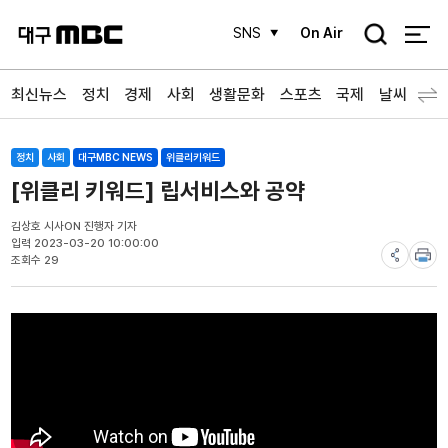
검
SNS
On Air
색
최신뉴스
정치
경제
사회
생활문화
스포츠
국제
날씨
정치
사회
대구MBC NEWS
위클리키워드
[위클리 키워드] 립서비스와 공약
김상호 시사ON 진행자 기자
입력 2023-03-20 10:00:00
조회수 29