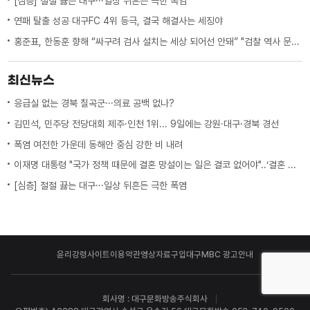
[심층] 절절 끓는 대구···일상 뒤흔든 극한 폭염
연패 탈출 성공 대구FC 4위 등극, 결국 해결사는 세징야
홍준표, 한동훈 향해 “싸구려 검사 설치는 세상 되어선 안돼” "검찰 역사 문 닫게 원인 제공한 원흉"
최신뉴스
응급실 없는 경북 칠곡군···의료 공백 없나?
김민석, 민주당 전당대회 제주·인천 1위... 9일에는 강원·대구·경북 경선
폭염 여전한 가운데 동해안 중심 강한 비 내려
이재명 대통령 "국가 정책 때문에 결혼 망설이는 일은 결코 없어야"..‘결혼 페널티’ 제도 상 불이익 면밀히 조사 지시
[심층] 절절 끓는 대구···일상 뒤흔든 극한 폭염
윤리강령
사이트이용약관
영상자료구입
대구MBC 광고안내
회사명 : 대구문화방송주식회사