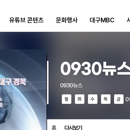
유튜브 콘텐츠
문화행사
대구MBC
0930뉴
0930뉴스
0
월
화
수
목
금
홈
다시보기