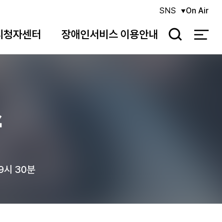
SNS
On Air
시청자센터
장애인서비스 이용안내
검
색
스
9시 30분