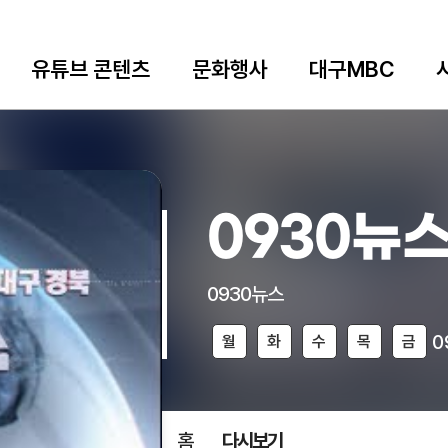
유튜브 콘텐츠
문화행사
대구MBC
0930뉴
0930뉴스
0
월
화
수
목
금
홈
다시보기