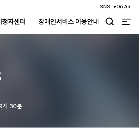
SNS
On Air
시청자센터
장애인서비스 이용안내
검
색
스
9시 30분