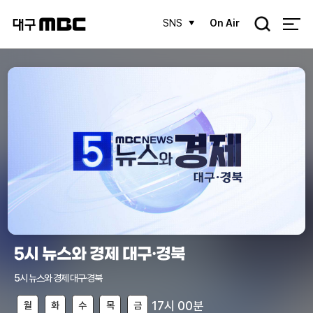
검
SNS
On Air
색
5시 뉴스와 경제 대구·경북
5시 뉴스와 경제 대구·경북
17시 00분
월
화
수
목
금