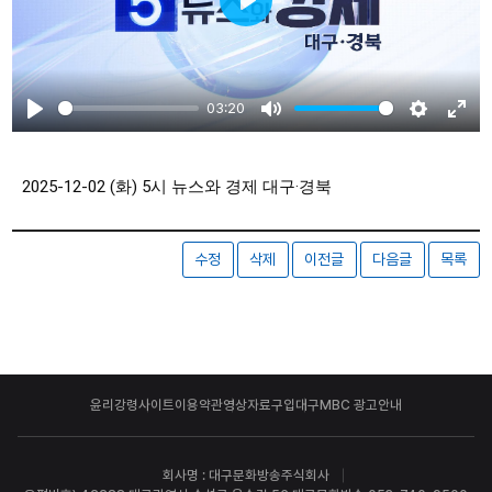
Play
03:20
Play
Mute
Settings
Ente
fulls
2025-12-02 (화) 5시 뉴스와 경제 대구·경북
수정
삭제
이전글
다음글
목록
윤리강령
사이트이용약관
영상자료구입
대구MBC 광고안내
회사명 : 대구문화방송주식회사