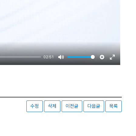
02:51
Mute
Settings
Enter
fullscreen
수정
삭제
이전글
다음글
목록