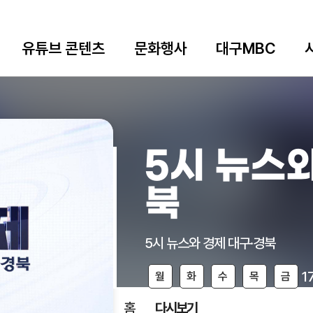
유튜브 콘텐츠
문화행사
대구MBC
5시 뉴스와
북
5시 뉴스와 경제 대구·경북
1
월
화
수
목
금
홈
다시보기