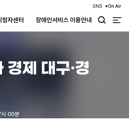
SNS
On Air
시청자센터
장애인서비스 이용안내
검
색
 경제 대구·경
7시 00분