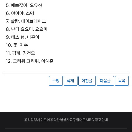
5. 예쁘잖아. 오유진
6. 야야야. 소명
7. 살랑. 데이브레이크
8. 난다 요요미. 요요미
9. 테스 형. 나훈아
10. 꽃. 지수
11. 핑계. 김건모
12. 그리워 그리워. 이예준
수정
삭제
이전글
다음글
목록
윤리강령
사이트이용약관
영상자료구입
대구MBC 광고안내