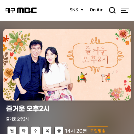
검
SNS
On Air
색
즐거운 오후2시
즐거운 오후2시
14시 20분
월
화
수
목
금
로컬방송