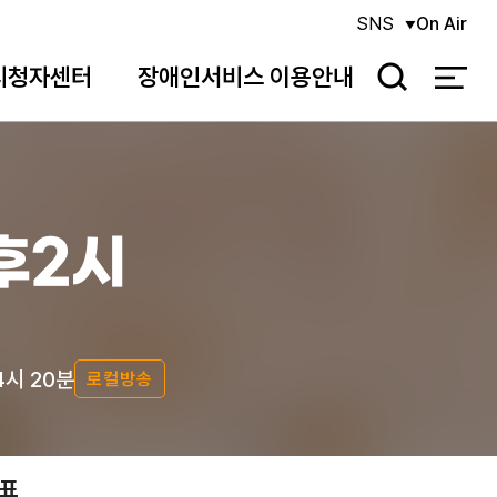
SNS
On Air
시청자센터
장애인서비스 이용안내
검
색
후2시
4시 20분
로컬방송
표