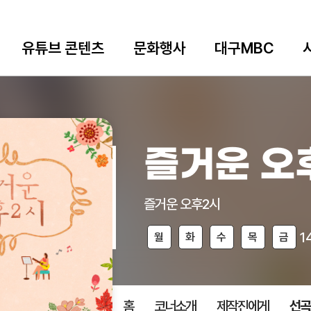
유튜브 콘텐츠
문화행사
대구MBC
즐거운 오
즐거운 오후2시
1
월
화
수
목
금
홈
코너소개
제작진에게
선곡