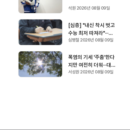
리 사토시 영입, 미야지
석원 2026년 08월 09일
결별
[심층] "내신 착시 벗고
수능 최저 따져라"···수
심병철 2026년 08월 09일
시모집 맞춤형 지원 전
략은?
폭염의 기세 '주춤'한다
지만 여전히 더워···대구·
서성원 2026년 08월 09일
경북 곳곳에 비·소나기