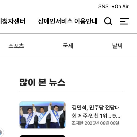
SNS
On Air
시청자센터
장애인서비스 이용안내
검
색
스포츠
국제
날씨
많이 본 뉴스
김민석, 민주당 전당대
회 제주·인천 1위... 9일
조재한 2026년 08월 08일
에는 강원·대구·경북 경
선