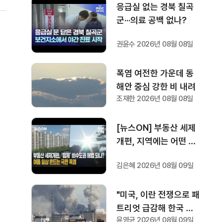
응급실 없는 경북 칠곡
군···의료 공백 없나?
권윤수 2026년 08월 08일
폭염 여전한 가운데 동
해안 중심 강한 비 내려
조재한 2026년 08월 08일
[뉴스ON] 부동산 세제
개편, 지역에는 어떤 영
향?···극한 폭염이 흔드
김은혜 2026년 08월 09일
는 여름 일상
"미국, 이란 전쟁으로 패
트리엇 급감해 한국 전
윤영균 2026년 08월 09일
력 이전"···미 국방부, 방