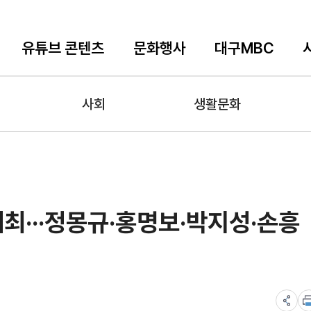
유튜브 콘텐츠
문화행사
대구MBC
사회
생활문화
개최···정몽규·홍명보·박지성·손흥