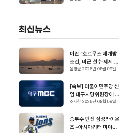
산기업에 "생산 능력 확
대 계획 21일까지 제출
하라"
최신뉴스
이란 "호르무즈 재개방
조건, 미군 철수·제제 해
윤영균 2026년 08월 09일
제·배상금 지급"
[속보] 더불어민주당 신
임 대구시당위원장에 박
조재한 2026년 08월 09일
형룡 선출···경북도당위
원장에는 오중기
승부수 던진 삼성라이온
즈···아시아쿼터 미야모