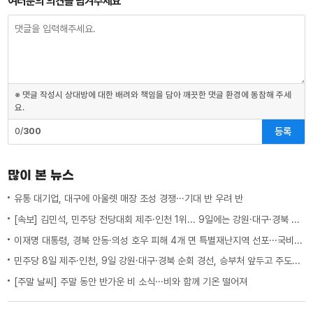
여러분의 의견을 남겨주세요
※ 댓글 작성시 상대방에 대한 배려와 책임을 담아 깨끗한 댓글 환경에 동참해 주세
요.
등록
0/
300
많이 본 뉴스
유통 대기업, 대구에 아울렛 매장 조성 경쟁···기대 반 우려 반
[속보] 김민석, 민주당 전당대회 제주·인천 1위... 9일에는 강원·대구·경북 경선
이재명 대통령, 경북 안동·의성 호우 피해 4개 면 특별재난지역 선포···국비 추가 지원
민주당 8일 제주·인천, 9일 강원·대구·경북 순회 경선, 승부처 앞두고 주도권 잡기
[주말 날씨] 주말 동안 반가운 비 소식···비와 함께 기온 떨어져