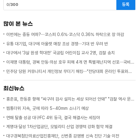
등록
0/
300
많이 본 뉴스
이번에는 중동 여파?···코스피 0.6%·코스닥 0.36% 하락으로 장 마감
유통 대기업, 대구에 아울렛 매장 조성 경쟁···기대 반 우려 반
대구에서 '3살 원생 학대한' 국공립 어린이집 교사 2명, 검찰 송치
이재명 대통령, 경북 안동·의성 호우 피해 4개 면 특별재난지역 선포···국비 추가 지원
민주당 당원 커뮤니티서 개인정보 무더기 해킹···"전당대회 온라인 투표와는 무관"
최신뉴스
홍준표, 한동훈 향해 “싸구려 검사 설치는 세상 되어선 안돼” "검찰 역사 문 닫게 원인 제공한 원흉"
찜통더위 지속, 곳에 따라 5~40mm 소나기 예상
연패 탈출 성공 대구FC 4위 등극, 결국 해결사는 세징야
계명대·달성 1차산업공단, 모빌리티 산업 경쟁력 강화 협약 체결
대구경북첨단의료산업진흥재단, 신변종 감염병 신속 진단 기술 이전