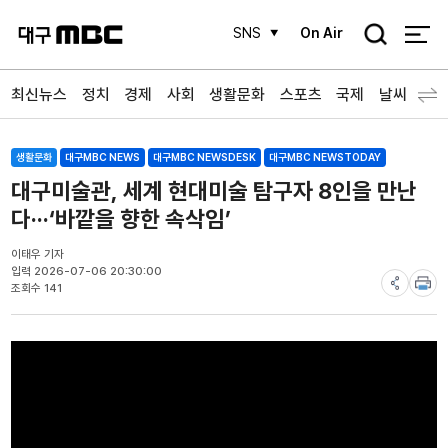
검
SNS
On Air
색
최신뉴스
정치
경제
사회
생활문화
스포츠
국제
날씨
생활문화
대구MBC NEWS
대구MBC NEWSDESK
대구MBC NEWSTODAY
대구미술관, 세계 현대미술 탐구자 8인을 만난
다···‘바깥을 향한 속삭임’
이태우 기자
입력 2026-07-06 20:30:00
조회수 141