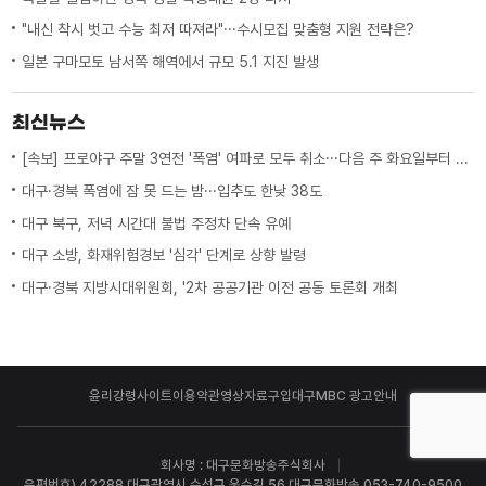
"내신 착시 벗고 수능 최저 따져라"···수시모집 맞춤형 지원 전략은?
일본 구마모토 남서쪽 해역에서 규모 5.1 지진 발생
최신뉴스
[속보] 프로야구 주말 3연전 '폭염' 여파로 모두 취소···다음 주 화요일부터 오후 7시 시작
대구·경북 폭염에 잠 못 드는 밤···입추도 한낮 38도
대구 북구, 저녁 시간대 불법 주정차 단속 유예
대구 소방, 화재위험경보 '심각' 단계로 상향 발령
대구·경북 지방시대위원회, '2차 공공기관 이전 공동 토론회 개최
윤리강령
사이트이용약관
영상자료구입
대구MBC 광고안내
회사명 : 대구문화방송주식회사
우편번호) 42288 대구광역시 수성구 욱수길 56 대구문화방송 053-740-9500