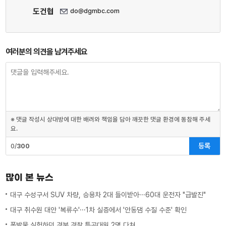
도건협
do@dgmbc.com
여러분의 의견을 남겨주세요
※ 댓글 작성시 상대방에 대한 배려와 책임을 담아 깨끗한 댓글 환경에 동참해 주세
요.
등록
0/
300
많이 본 뉴스
대구 수성구서 SUV 차량, 승용차 2대 들이받아···60대 운전자 "급발진"
대구 취수원 대안 '복류수'···1차 실증에서 '안동댐 수질 수준' 확인
폭발물 실험하던 경북 경찰 특공대원 2명 다쳐