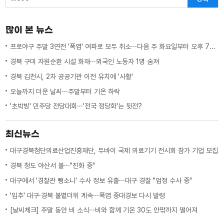
많이 본 뉴스
프로야구 주말 3연전 '폭염' 여파로 모두 취소···다음 주 화요일부터 오후 7시 시작
경북 구미 자원순환 시설 화재···외국인 노동자 1명 숨져
경북 김천시, 2차 공공기관 이전 유치에 '사활'
오늘까지 더운 날씨···주말부터 기온 하락
'초박빙' 민주당 전당대회···'전국 정당화'는 뒷전?
최신뉴스
대구경북첨단의료산업진흥재단, 두바이 국제 의료기기 전시회 참가 기업 모집
경북 청도 야산서 불···"진화 중"
대구에서 '경찰관 뺑소니' 수사 정보 유출···대구 경찰 "엄정 수사 중"
'입추' 대구·경북 불볕더위 계속···폭염 중대경보 다시 발령
[날씨체크] 주말 동안 비 소식···비와 함께 기온 30도 안팎까지 떨어져