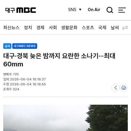
검
SNS
On Air
색
최신뉴스
정치
경제
사회
생활문화
스포츠
국제
날씨
날씨
대구MBC NEWS
대구·경북 늦은 밤까지 요란한 소나기···최대
60mm
변예주 기자
입력 2026-06-04 16:16:37
수정 2026-06-04 16:16:55
조회수 324