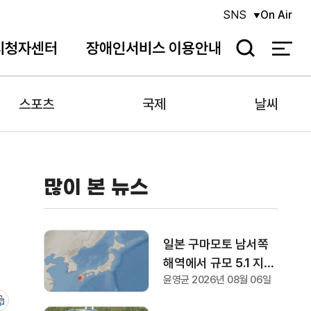
SNS
On Air
시청자센터
장애인서비스 이용안내
검
색
스포츠
국제
날씨
많이 본 뉴스
일본 구마모토 남서쪽
해역에서 규모 5.1 지진
윤영균 2026년 08월 06일
발생