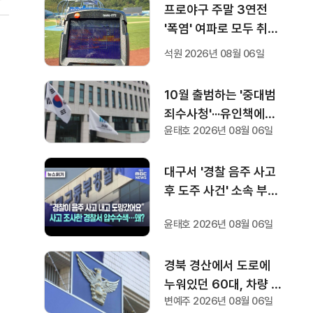
프로야구 주말 3연전
'폭염' 여파로 모두 취소
···다음 주 화요일부터 오
석원 2026년 08월 06일
후 7시 시작
10월 출범하는 '중대범
죄수사청'···유인책에도
윤태호 2026년 08월 06일
검사들 반응 '미지근'
대구서 '경찰 음주 사고
후 도주 사건' 소속 부서·
조사 경찰서 압수수색
윤태호 2026년 08월 06일
경북 경산에서 도로에
누워있던 60대, 차량 2
변예주 2026년 08월 06일
대에 잇따라 치여 숨져