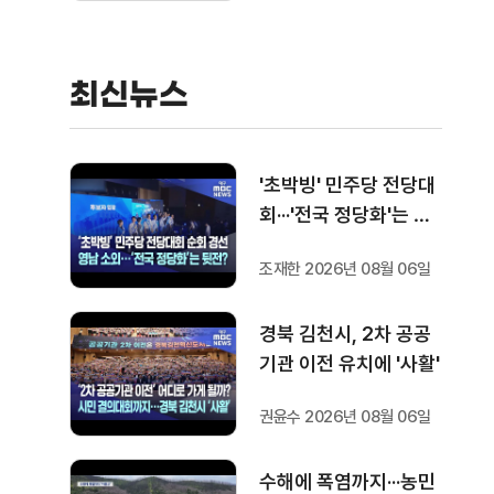
최신뉴스
'초박빙' 민주당 전당대
회···'전국 정당화'는 뒷
전?
조재한 2026년 08월 06일
경북 김천시, 2차 공공
기관 이전 유치에 '사활'
권윤수 2026년 08월 06일
수해에 폭염까지···농민