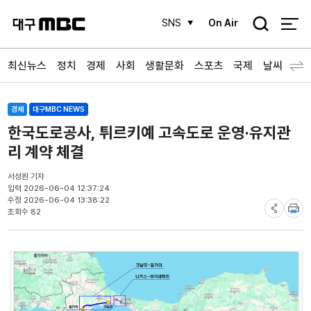
검
SNS
On Air
색
최신뉴스
정치
경제
사회
생활문화
스포츠
국제
날씨
경제
대구MBC NEWS
한국도로공사, 튀르키예 고속도로 운영·유지관
리 계약 체결
서성원 기자
입력 2026-06-04 12:37:24
수정 2026-06-04 13:38:22
조회수 82