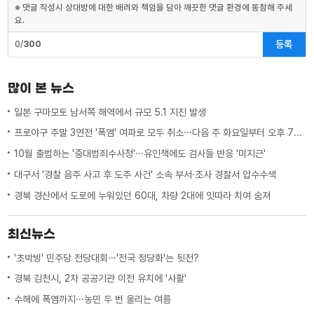
※ 댓글 작성시 상대방에 대한 배려와 책임을 담아 깨끗한 댓글 환경에 동참해 주세
요.
등록
0/
300
많이 본 뉴스
일본 구마모토 남서쪽 해역에서 규모 5.1 지진 발생
프로야구 주말 3연전 '폭염' 여파로 모두 취소···다음 주 화요일부터 오후 7시 시작
10월 출범하는 '중대범죄수사청'···유인책에도 검사들 반응 '미지근'
대구서 '경찰 음주 사고 후 도주 사건' 소속 부서·조사 경찰서 압수수색
경북 경산에서 도로에 누워있던 60대, 차량 2대에 잇따라 치여 숨져
최신뉴스
'초박빙' 민주당 전당대회···'전국 정당화'는 뒷전?
경북 김천시, 2차 공공기관 이전 유치에 '사활'
수해에 폭염까지···농민 두 번 울리는 여름