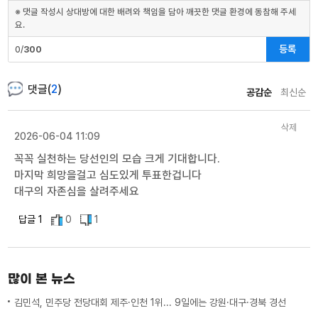
※ 댓글 작성시 상대방에 대한 배려와 책임을 담아 깨끗한 댓글 환경에 동참해 주세
요.
등록
0/
300
댓글(
2
)
공감순
최신순
삭제
2026-06-04 11:09
꼭꼭 실천하는 당선인의 모습 크게 기대합니다.
마지막 희망을걸고 심도있게 투표한겁니다
대구의 자존심을 살려주세요
답글 1
0
1
많이 본 뉴스
김민석, 민주당 전당대회 제주·인천 1위... 9일에는 강원·대구·경북 경선