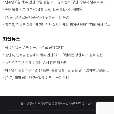
민주당 8일 제주·인천, 9일 강원·대구·경북 순회 경선, 승부처 앞두고 주도권 잡기
연패 탈출 성공 대구FC 4위 등극, 결국 해결사는 세징야
[심층] 절절 끓는 대구···일상 뒤흔든 극한 폭염
홍준표, 한동훈 향해 “싸구려 검사 설치는 세상 되어선 안돼” "검찰 역사 문 닫게 원인 제공한 원흉"
최신뉴스
응급실 없는 경북 칠곡군···의료 공백 없나?
김민석, 민주당 전당대회 제주·인천 1위... 9일에는 강원·대구·경북 경선
폭염 여전한 가운데 동해안 중심 강한 비 내려
이재명 대통령 "국가 정책 때문에 결혼 망설이는 일은 결코 없어야"..‘결혼 페널티’ 제도 상 불이익 면밀히 조사 지시
[심층] 절절 끓는 대구···일상 뒤흔든 극한 폭염
윤리강령
사이트이용약관
영상자료구입
대구MBC 광고안내