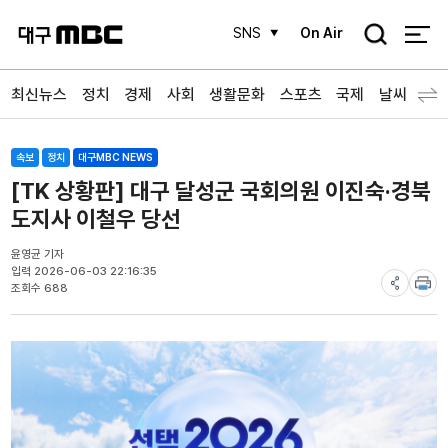
검
SNS
On Air
색
최신뉴스
정치
경제
사회
생활문화
스포츠
국제
날씨
속보
정치
대구MBC NEWS
[TK 상황판] 대구 달성군 국회의원 이진숙·경북
도지사 이철우 당선
윤영균 기자
입력 2026-06-03 22:16:35
조회수 688