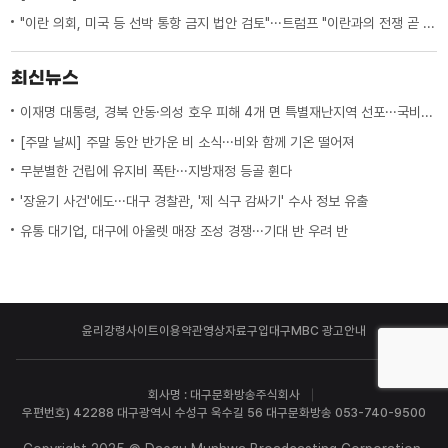
"이란 의회, 미국 등 선박 통항 금지 법안 검토"···트럼프 "이란과의 전쟁 곧 끝나"
최신뉴스
이재명 대통령, 경북 안동·의성 호우 피해 4개 면 특별재난지역 선포···국비 추가 지원
[주말 날씨] 주말 동안 반가운 비 소식···비와 함께 기온 떨어져
무분별한 건립에 유지비 폭탄···지방재정 등골 휜다
'장윤기 사건'에도···대구 경찰관, '제 식구 감싸기' 수사 정보 유출
유통 대기업, 대구에 아울렛 매장 조성 경쟁···기대 반 우려 반
윤리강령
사이트이용약관
영상자료구입
대구MBC 광고안내
회사명 : 대구문화방송주식회사
우편번호) 42288 대구광역시 수성구 욱수길 56 대구문화방송 053-740-9500