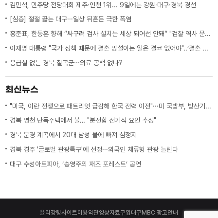
김민석, 민주당 전당대회 제주·인천 1위... 9일에는 강원·대구·경북 경선
[심층] 절절 끓는 대구···일상 뒤흔든 극한 폭염
홍준표, 한동훈 향해 “싸구려 검사 설치는 세상 되어선 안돼” "검찰 역사 문 닫게 원인 제공한 원흉"
이재명 대통령 "국가 정책 때문에 결혼 망설이는 일은 결코 없어야"..‘결혼 페널티’ 제도 상 불이익 면밀히 조사 지시
응급실 없는 경북 칠곡군···의료 공백 없나?
최신뉴스
"미국, 이란 전쟁으로 패트리엇 급감해 한국 전력 이전"···미 국방부, 방산기업에 "생산 능력 확대 계획 21일까지 제출하라"
경북 영천 단독주택에서 불… "분전함 전기적 요인 추정"
경북 문경 계곡에서 20대 남성 물에 빠져 심정지
경북 경주 '글로벌 관광특구'에 선정···외국인 체류형 관광 늘린다
대구 수성아트피아, ‘송영주의 재즈 포레스트’ 공연
윤리강령
사이트이용약관
영상자료구입
대구MBC 광고안내