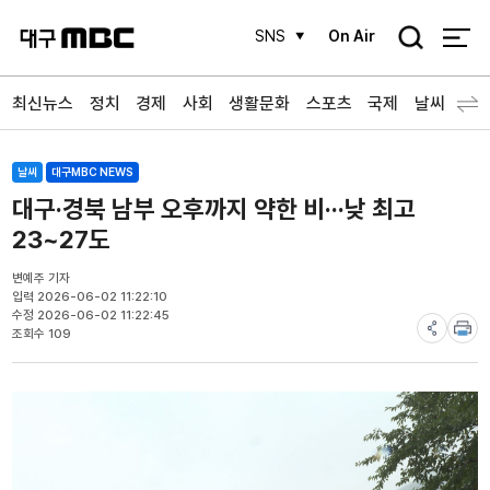
검
SNS
On Air
색
최신뉴스
정치
경제
사회
생활문화
스포츠
국제
날씨
날씨
대구MBC NEWS
대구·경북 남부 오후까지 약한 비···낮 최고
23~27도
변예주 기자
입력 2026-06-02 11:22:10
수정 2026-06-02 11:22:45
조회수 109