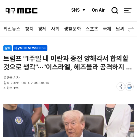
검
SNS
On Air
색
최신뉴스
정치
경제
사회
생활문화
스포츠
국제
날씨
날씨
대구MBC NEWSDESK
트럼프 "1주일 내 이란과 종전 양해각서 합의할
것으로 생각"···"이스라엘, 헤즈볼라 공격하지 않
을 것"
윤영균 기자
입력 2026-06-02 09:08:16
조회수 129