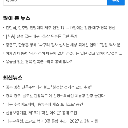
등록
0/
300
많이 본 뉴스
김민석, 민주당 전당대회 제주·인천 1위... 9일에는 강원·대구·경북 경선
[심층] 절절 끓는 대구···일상 뒤흔든 극한 폭염
홍준표, 한동훈 향해 “싸구려 검사 설치는 세상 되어선 안돼” "검찰 역사 문 닫게 원인 제공한 원흉"
이재명 대통령 "국가 정책 때문에 결혼 망설이는 일은 결코 없어야"..‘결혼 페널티’ 제도 상 불이익 면밀히 조사 지시
응급실 없는 경북 칠곡군···의료 공백 없나?
최신뉴스
경북 영천 단독주택에서 불… "분전함 전기적 요인 추정"
경북 경주 '글로벌 관광특구'에 선정···외국인 체류형 관광 늘린다
대구 수성아트피아, ‘송영주의 재즈 포레스트’ 공연
신용보증기금, 제16기 '혁신 아이콘' 공개 모집
대구교육청, 소규모 학교 3곳 통합 추진···2027년 3월 시행