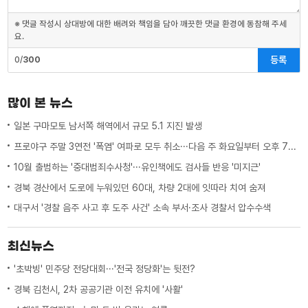
※ 댓글 작성시 상대방에 대한 배려와 책임을 담아 깨끗한 댓글 환경에 동참해 주세
요.
등록
0/
300
많이 본 뉴스
일본 구마모토 남서쪽 해역에서 규모 5.1 지진 발생
프로야구 주말 3연전 '폭염' 여파로 모두 취소···다음 주 화요일부터 오후 7시 시작
10월 출범하는 '중대범죄수사청'···유인책에도 검사들 반응 '미지근'
경북 경산에서 도로에 누워있던 60대, 차량 2대에 잇따라 치여 숨져
대구서 '경찰 음주 사고 후 도주 사건' 소속 부서·조사 경찰서 압수수색
최신뉴스
'초박빙' 민주당 전당대회···'전국 정당화'는 뒷전?
경북 김천시, 2차 공공기관 이전 유치에 '사활'