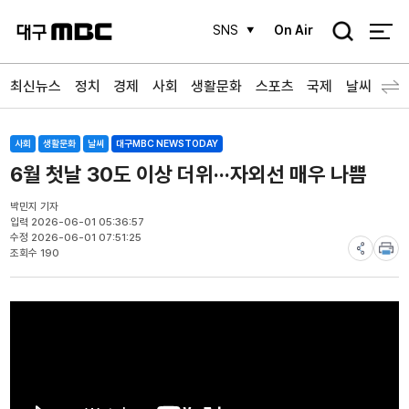
검
SNS
On Air
색
최신뉴스
정치
경제
사회
생활문화
스포츠
국제
날씨
사회
생활문화
날씨
대구MBC NEWSTODAY
6월 첫날 30도 이상 더위···자외선 매우 나쁨
박민지 기자
입력 2026-06-01 05:36:57
수정 2026-06-01 07:51:25
조회수 190