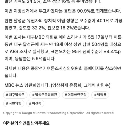
발전 기여도 24.9%, 소속 정당 16% 등 순이었습니다.
이번 지방선거에서 투표하겠다는 응답은 90.9%로 집계됐습니다.
한편 달성군 유권자의 정치적 이념 성향은 보수층이 40.1%로 가장
많았고, 중도층 32.2%, 진보층 16.2%였습니다.
이번 조사는 대구MBC 의뢰로 에이스리서치가 5월 17일부터 이틀
동안 대구 달성군에 사는 만 18세 이상 성인 남녀 504명을 대상으
로 ARS 조사로 실시했고, 표본오차는 95% 신뢰수준에 ±4.4%p
이며, 응답률은 5.9%입니다.
자세한 내용은 중앙선거여론조사심의위원회 홈페이지를 참조하면
됩니다.
MBC 뉴스 양관희입니다. (영상취재 윤종희, 그래픽 한민수)
# 대구달성군
# 달성군국회의원
# 더불어민주당
# 박형룡
# 국민의힘
# 이진숙
Copyright © Daegu Munhwa Broadcasting Corporation. All rights reserved.
여러분의 의견을 남겨주세요