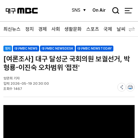
검
SNS
On Air
색
최신뉴스
정치
경제
사회
생활문화
스포츠
국제
날씨
정치
대구MBC NEWS
대구MBC NEWSDESK
대구MBC NEWSTODAY
[여론조사] 대구 달성군 국회의원 보궐선거, 박
형룡-이진숙 오차범위 '접전'
양관희 기자
입력 2026-05-19 20:30:00
조회수 1467