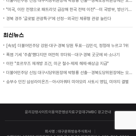
더불어민주당 신임 대구시당위원장에 박형룡 선출···경북도당위원장에는 오중기
"미국, 이란 전쟁으로 패트리엇 급감해 한국 전력 이전"···미 국방부, 방산기업에 "생산 능력 확대 계획 21일까지 제출하라"
경북 경주 '글로벌 관광특구'에 선정···외국인 체류형 관광 늘린다
최신뉴스
[속보] 더불어민주당 강원·대구·경북 당원 투표···김민석, 정청래 누르고 1위
폭염 기세 '주춤'했다지만 여전히 무더워···대구·경북 곳곳에 비·소나기
이란 "호르무즈 재개방 조건, 미군 철수·제제 해제·배상금 지급"
더불어민주당 신임 대구시당위원장에 박형룡 선출···경북도당위원장에는 오중기
승부수 던진 삼성라이온즈···아시아쿼터 미야모리 사토시 영입, 미야지 결별
윤리강령
사이트이용약관
영상자료구입
대구MBC 광고안내
회사명 : 대구문화방송주식회사