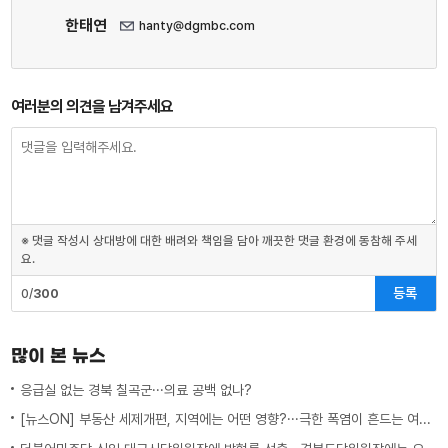
한태연
hanty@dgmbc.com
여러분의 의견을 남겨주세요
※ 댓글 작성시 상대방에 대한 배려와 책임을 담아 깨끗한 댓글 환경에 동참해 주세
요.
등록
0/
300
많이 본 뉴스
응급실 없는 경북 칠곡군···의료 공백 없나?
[뉴스ON] 부동산 세제개편, 지역에는 어떤 영향?···극한 폭염이 흔드는 여름 일상