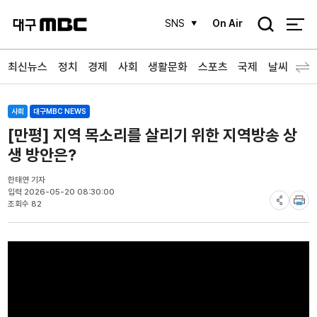
검
SNS
On Air
색
최신뉴스
정치
경제
사회
생활문화
스포츠
국제
날씨
사회
대구MBC NEWS
[만평] 지역 목소리를 살리기 위한 지역방송 상
생 방안은?
한태연 기자
입력 2026-05-20 08:30:00
조회수 82