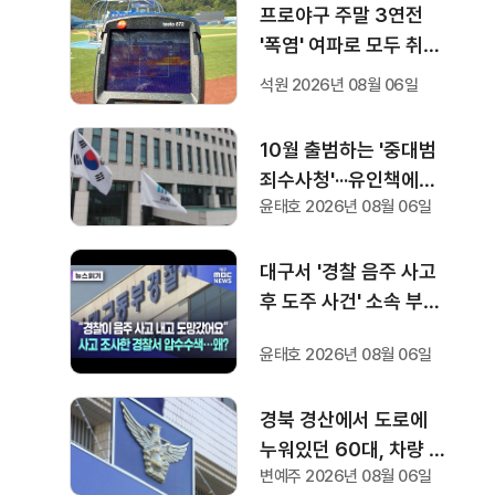
프로야구 주말 3연전
'폭염' 여파로 모두 취소
···다음 주 화요일부터 오
석원 2026년 08월 06일
후 7시 시작
10월 출범하는 '중대범
죄수사청'···유인책에도
윤태호 2026년 08월 06일
검사들 반응 '미지근'
대구서 '경찰 음주 사고
후 도주 사건' 소속 부서·
조사 경찰서 압수수색
윤태호 2026년 08월 06일
경북 경산에서 도로에
누워있던 60대, 차량 2
변예주 2026년 08월 06일
대에 잇따라 치여 숨져