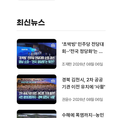
최신뉴스
'초박빙' 민주당 전당대
회···'전국 정당화'는 뒷
전?
조재한 2026년 08월 06일
경북 김천시, 2차 공공
기관 이전 유치에 '사활'
권윤수 2026년 08월 06일
수해에 폭염까지···농민