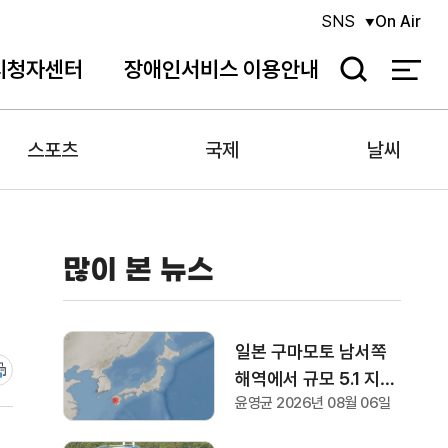
SNS
On Air
시청자센터
장애인서비스 이용안내
검
색
스포츠
국제
날씨
많이 본 뉴스
일본 구마모토 남서쪽
해역에서 규모 5.1 지진
윤영균 2026년 08월 06일
발생