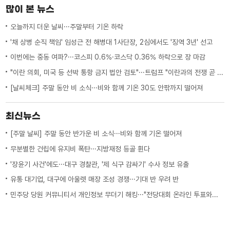
많이 본 뉴스
오늘까지 더운 날씨···주말부터 기온 하락
'채 상병 순직 책임' 임성근 전 해병대 1사단장, 2심에서도 '징역 3년' 선고
이번에는 중동 여파?···코스피 0.6%·코스닥 0.36% 하락으로 장 마감
"이란 의회, 미국 등 선박 통항 금지 법안 검토"···트럼프 "이란과의 전쟁 곧 끝나"
[날씨체크] 주말 동안 비 소식···비와 함께 기온 30도 안팎까지 떨어져
최신뉴스
[주말 날씨] 주말 동안 반가운 비 소식···비와 함께 기온 떨어져
무분별한 건립에 유지비 폭탄···지방재정 등골 휜다
'장윤기 사건'에도···대구 경찰관, '제 식구 감싸기' 수사 정보 유출
유통 대기업, 대구에 아울렛 매장 조성 경쟁···기대 반 우려 반
민주당 당원 커뮤니티서 개인정보 무더기 해킹···"전당대회 온라인 투표와는 무관"