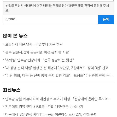
※ 댓글 작성시 상대방에 대한 배려와 책임을 담아 깨끗한 댓글 환경에 동참해 주세
요.
등록
0/
300
많이 본 뉴스
오늘까지 더운 날씨···주말부터 기온 하락
경북 김천시, 2차 공공기관 이전 유치에 '사활'
'초박빙' 민주당 전당대회···'전국 정당화'는 뒷전?
'채 상병 순직 책임' 임성근 전 해병대 1사단장, 2심에서도 '징역 3년' 선고
"이란 의회, 미국 등 선박 통항 금지 법안 검토"···트럼프 "이란과의 전쟁 곧 끝나"
최신뉴스
민주당 당원 커뮤니티서 개인정보 무더기 해킹···"전당대회 온라인 투표와는 무관"
입추에도 경북 구미 39.8도···주말 대구·경북 비·소나기
대구에서 '3살 원생 학대한' 국공립 어린이집 교사 2명, 검찰 송치