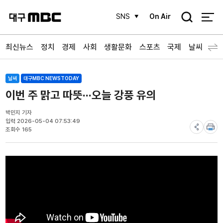
검
SNS
On Air
색
최신뉴스
정치
경제
사회
생활문화
스포츠
국제
날씨
날씨
대구MBC NEWSTODAY
이번 주 맑고 따뜻···오늘 강풍 유의
박민지 기자
입력 2026-05-04 07:53:49
조회수 165