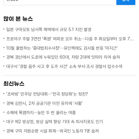
많이 본 뉴스
일본 구마모토 남서쪽 해역에서 규모 5.1 지진 발생
프로야구 주말 3연전 '폭염' 여파로 모두 취소···다음 주 화요일부터 오후 7시 시작
10월 출범하는 '중대범죄수사청'···유인책에도 검사들 반응 '미지근'
경북 경산에서 도로에 누워있던 60대, 차량 2대에 잇따라 치여 숨져
대구서 '경찰 음주 사고 후 도주 사건' 소속 부서·조사 경찰서 압수수색
최신뉴스
'초박빙' 민주당 전당대회···'전국 정당화'는 뒷전?
경북 김천시, 2차 공공기관 이전 유치에 '사활'
수해에 폭염까지···농민 두 번 울리는 여름
대구 제2 빙상장, 빙상 실력 향상 기대 속 피서지로도 인기
경북 구미 자원순환 시설 화재···외국인 노동자 1명 숨져