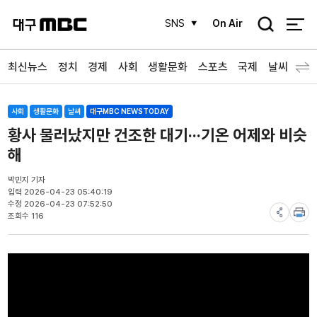
검
SNS
On Air
색
최신뉴스
정치
경제
사회
생활문화
스포츠
국제
날씨
사회
생활문화
날씨
대구MBC NEWSTODAY
황사 물러났지만 건조한 대기···기온 어제와 비슷
해
박민지 기자
입력 2026-04-23 05:40:19
수정 2026-04-23 07:52:50
조회수 116