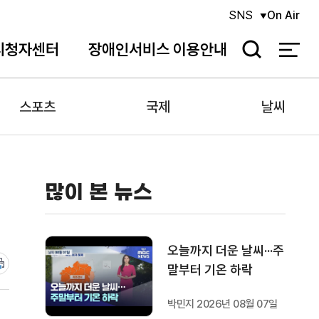
SNS
On Air
시청자센터
장애인서비스 이용안내
검
색
스포츠
국제
날씨
많이 본 뉴스
오늘까지 더운 날씨···주
말부터 기온 하락
박민지 2026년 08월 07일