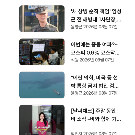
'채 상병 순직 책임' 임성
근 전 해병대 1사단장, 2
윤영균 2026년 08월 07일
심에서도 '징역 3년' 선
고
이번에는 중동 여파?···
코스피 0.6%·코스닥
석원 2026년 08월 07일
0.36% 하락으로 장 마
감
"이란 의회, 미국 등 선
박 통항 금지 법안 검
윤영균 2026년 08월 07일
토"···트럼프 "이란과의
전쟁 곧 끝나"
[날씨체크] 주말 동안
비 소식···비와 함께 기
온 30도 안팎까지 떨어
박민지 2026년 08월 07일