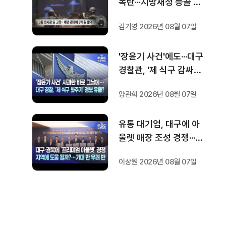
폭탄···지방재정 등골 휜
다
김기영 2026년 08월 07일
'장윤기 사건'에도···대구
경찰관, '제 식구 감싸
기' 수사 정보 유출
양관희 2026년 08월 07일
유통 대기업, 대구에 아
울렛 매장 조성 경쟁···기
대 반 우려 반
이상원 2026년 08월 07일