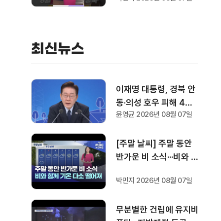
져
최신뉴스
이재명 대통령, 경북 안
동·의성 호우 피해 4개
윤영균 2026년 08월 07일
면 특별재난지역 선포···
국비 추가 지원
[주말 날씨] 주말 동안
반가운 비 소식···비와 함
께 기온 떨어져
박민지 2026년 08월 07일
무분별한 건립에 유지비