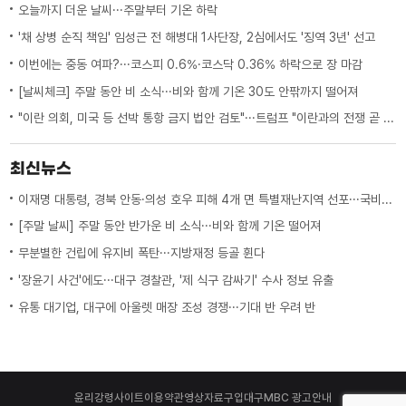
오늘까지 더운 날씨···주말부터 기온 하락
'채 상병 순직 책임' 임성근 전 해병대 1사단장, 2심에서도 '징역 3년' 선고
이번에는 중동 여파?···코스피 0.6%·코스닥 0.36% 하락으로 장 마감
[날씨체크] 주말 동안 비 소식···비와 함께 기온 30도 안팎까지 떨어져
"이란 의회, 미국 등 선박 통항 금지 법안 검토"···트럼프 "이란과의 전쟁 곧 끝나"
최신뉴스
이재명 대통령, 경북 안동·의성 호우 피해 4개 면 특별재난지역 선포···국비 추가 지원
[주말 날씨] 주말 동안 반가운 비 소식···비와 함께 기온 떨어져
무분별한 건립에 유지비 폭탄···지방재정 등골 휜다
'장윤기 사건'에도···대구 경찰관, '제 식구 감싸기' 수사 정보 유출
유통 대기업, 대구에 아울렛 매장 조성 경쟁···기대 반 우려 반
윤리강령
사이트이용약관
영상자료구입
대구MBC 광고안내