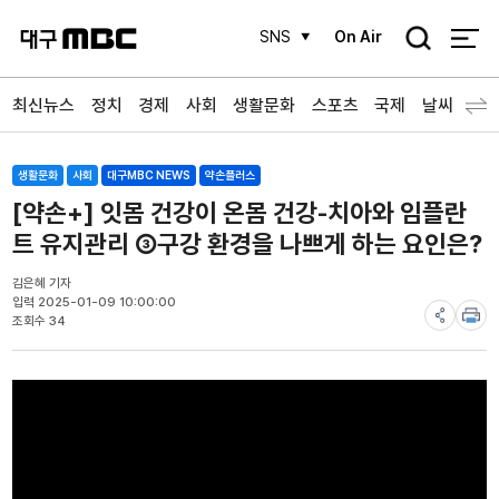
검
SNS
On Air
색
최신뉴스
정치
경제
사회
생활문화
스포츠
국제
날씨
생활문화
사회
대구MBC NEWS
약손플러스
[약손+] 잇몸 건강이 온몸 건강-치아와 임플란
트 유지관리 ③구강 환경을 나쁘게 하는 요인은?
김은혜 기자
입력 2025-01-09 10:00:00
조회수 34