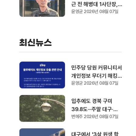
근 전 해병대 1사단장, 2
윤영균 2026년 08월 07일
심에서도 '징역 3년' 선
고
최신뉴스
민주당 당원 커뮤니티서
개인정보 무더기 해킹
윤영균 2026년 08월 07일
···"전당대회 온라인 투
표와는 무관"
입추에도 경북 구미
39.8도···주말 대구·경
변예주 2026년 08월 07일
북 비·소나기
대구에서 '3살 원생 학