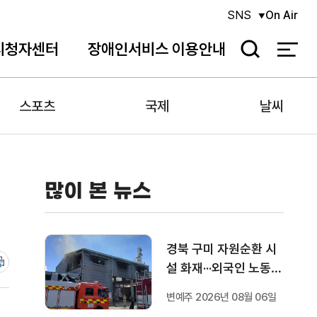
SNS
On Air
시청자센터
장애인서비스 이용안내
검
색
스포츠
국제
날씨
많이 본 뉴스
경북 구미 자원순환 시
설 화재···외국인 노동자
1명 숨져
변예주 2026년 08월 06일