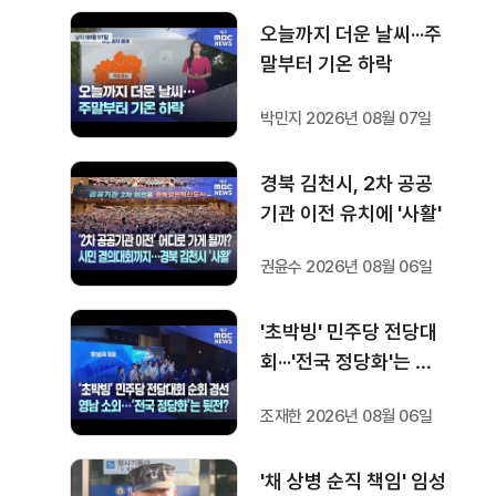
오늘까지 더운 날씨···주
말부터 기온 하락
박민지 2026년 08월 07일
경북 김천시, 2차 공공
기관 이전 유치에 '사활'
권윤수 2026년 08월 06일
'초박빙' 민주당 전당대
회···'전국 정당화'는 뒷
전?
조재한 2026년 08월 06일
'채 상병 순직 책임' 임성