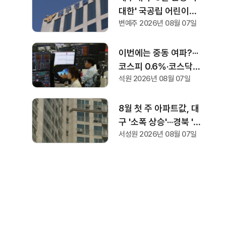
대한' 국공립 어린이집
변예주 2026년 08월 07일
교사 2명, 검찰 송치
이번에는 중동 여파?···
코스피 0.6%·코스닥
석원 2026년 08월 07일
0.36% 하락으로 장 마
감
8월 첫 주 아파트값, 대
구 '소폭 상승'···경북 '하
서성원 2026년 08월 07일
락세'