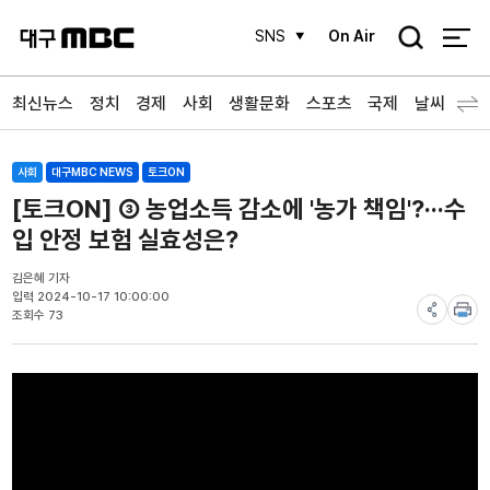
검
SNS
On Air
색
최신뉴스
정치
경제
사회
생활문화
스포츠
국제
날씨
사회
대구MBC NEWS
토크ON
[토크ON] ③ 농업소득 감소에 '농가 책임'?···수
입 안정 보험 실효성은?
김은혜 기자
입력 2024-10-17 10:00:00
조회수 73