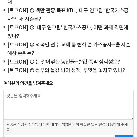
대
[토크ON] ① 백만 관중 목표 KBL, 대구 연고팀 ‘한국가스공
사’의 새 시즌은?
[토크ON] ② '대구 연고팀' 한국가스공사, 어떤 과제 직면해
있나?
[토크ON] ③ 외국인 선수 교체 등 변화 준 가스공사···올 시즌
예상 순위는?
[토크ON] ① 논 갈아엎는 농민들···쌀값 폭락 심각성은?
[토크ON] ② 정부의 쌀값 방어 정책, 무엇을 놓치고 있나?
여러분의 의견을 남겨주세요
※ 댓글 작성시 상대방에 대한 배려와 책임을 담아 깨끗한 댓글 환경에 동참해 주세
요.