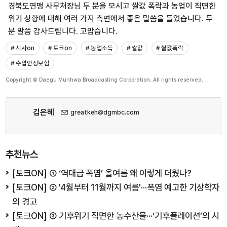
경북도연맹 사무처장님 두 분을 모시고 쌀값 폭락과 농업이 직면한
위기 상황에 대해 여러 가지 측면에서 좋은 말씀을 들었습니다. 두
분 말씀 감사드립니다. 고맙습니다.
# 시사on
# 토크on
# 농업소득
# 쌀값
# 쌀값폭락
# 수입안정보험
Copyright © Daegu Munhwa Broadcasting Corporation. All rights reserved.
김은혜
greatkeh@dgmbc.com
추천뉴스
[토크ON] ① ‘역대급 폭염’ 올여름 왜 이렇게 더웠나?
[토크ON] ② '4월부터 11월까지 여름'···폭염 예고한 기상학자
의 경고
[토크ON] ③ 기후위기 직면한 농수산물···‘기후플레이션’의 시