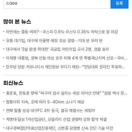
등록
0/
300
많이 본 뉴스
이번에는 중동 여파?···코스피 0.6%·코스닥 0.36% 하락으로 장 마감
유통 대기업, 대구에 아울렛 매장 조성 경쟁···기대 반 우려 반
대구에서 '3살 원생 학대한' 국공립 어린이집 교사 2명, 검찰 송치
이재명 대통령, 경북 안동·의성 호우 피해 4개 면 특별재난지역 선포···국비 추가 지원
민주당 당원 커뮤니티서 개인정보 무더기 해킹···"전당대회 온라인 투표와는 무관"
최신뉴스
홍준표, 한동훈 향해 “싸구려 검사 설치는 세상 되어선 안돼” "검찰 역사 문 닫게 원인 제공한 원흉"
찜통더위 지속, 곳에 따라 5~40mm 소나기 예상
연패 탈출 성공 대구FC 4위 등극, 결국 해결사는 세징야
계명대·달성 1차산업공단, 모빌리티 산업 경쟁력 강화 협약 체결
대구경북첨단의료산업진흥재단, 신변종 감염병 신속 진단 기술 이전