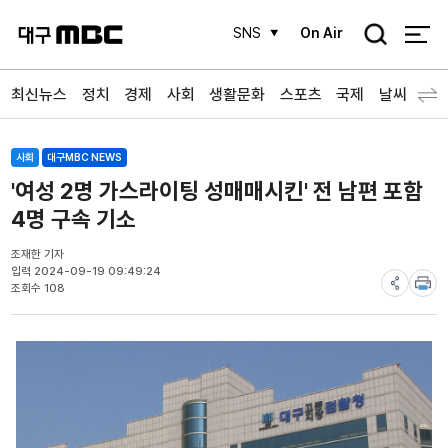
검
SNS
On Air
색
최신뉴스
정치
경제
사회
생활문화
스포츠
국제
날씨
사회
대구MBC NEWS
'여성 2명 가스라이팅 성매매시킨' 전 남편 포함
4명 구속 기소
조재한 기자
입력 2024-09-19 09:49:24
조회수 108