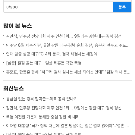
등록
0/
300
많이 본 뉴스
김민석, 민주당 전당대회 제주·인천 1위... 9일에는 강원·대구·경북 경선
민주당 8일 제주·인천, 9일 강원·대구·경북 순회 경선, 승부처 앞두고 주도권 잡기
연패 탈출 성공 대구FC 4위 등극, 결국 해결사는 세징야
[심층] 절절 끓는 대구···일상 뒤흔든 극한 폭염
홍준표, 한동훈 향해 “싸구려 검사 설치는 세상 되어선 안돼” "검찰 역사 문 닫게 원인 제공한 원흉"
최신뉴스
응급실 없는 경북 칠곡군···의료 공백 없나?
김민석, 민주당 전당대회 제주·인천 1위... 9일에는 강원·대구·경북 경선
폭염 여전한 가운데 동해안 중심 강한 비 내려
이재명 대통령 "국가 정책 때문에 결혼 망설이는 일은 결코 없어야"..‘결혼 페널티’ 제도 상 불이익 면밀히 조사 지시
[심층] 절절 끓는 대구···일상 뒤흔든 극한 폭염