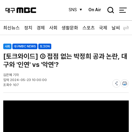
검
SNS
On Air
색
최신뉴스
정치
경제
사회
생활문화
스포츠
국제
날씨
사회
대구MBC NEWS
토크ON
[토크와이드] ③ 접점 없는 박정희 공과 논란, 대
구와 '인연' vs '악연'?
김은혜 기자
입력 2024-05-23 10:00:00
조회수 107