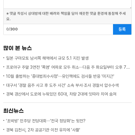
※ 댓글 작성시 상대방에 대한 배려와 책임을 담아 깨끗한 댓글 환경에 동참해 주세
요.
등록
0/
300
많이 본 뉴스
일본 구마모토 남서쪽 해역에서 규모 5.1 지진 발생
프로야구 주말 3연전 '폭염' 여파로 모두 취소···다음 주 화요일부터 오후 7시 시작
10월 출범하는 '중대범죄수사청'···유인책에도 검사들 반응 '미지근'
대구서 '경찰 음주 사고 후 도주 사건' 소속 부서·조사 경찰서 압수수색
경북 경산에서 도로에 누워있던 60대, 차량 2대에 잇따라 치여 숨져
최신뉴스
'초박빙' 민주당 전당대회···'전국 정당화'는 뒷전?
경북 김천시, 2차 공공기관 이전 유치에 '사활'