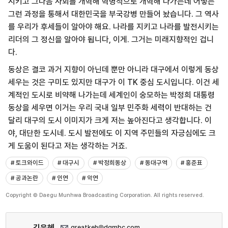
시키고 그다음 사회를 개혁해 혁명적으로 개혁해 나가는데 어떻든
그런 과정을 통해서 대한민국을 부국강병 만들어 놨습니다. 그 역사
를 우리가 후세들이 알아야 해요. 나라를 지키고 나라를 발전시키는
리더의 그 정신을 알아야 됩니다, 이게. 그거는 미래지향적인 겁니
다.
동상은 결코 과거 지향이 아닌데 뿐만 아니라 대구에서 이렇게 동상
세우는 것은 구미도 있지만 대구가 이 TK 중심 도시입니다. 이건 세
계적인 도시로 비약해 나가는데 세계인이 숭모하는 박정희 대통령
동상을 세우면 이거는 우리 국내 일부 민주화 세력이 반대하는 건
달리 대구의 도시 이미지가 크게 저는 높아진다고 생각합니다. 이
야, 대단한 도시네. 도시 발전에도 이 지역 주민들의 자긍심에도 크
게 도움이 된다고 저는 생각하는 거죠.
# 토크와이드
# 대구시
# 박정희동상
# 동대구역
# 홍준표
# 공과논란
# 인연
# 악연
Copyright © Daegu Munhwa Broadcasting Corporation. All rights reserved.
김은혜
greatkeh@dgmbc.com