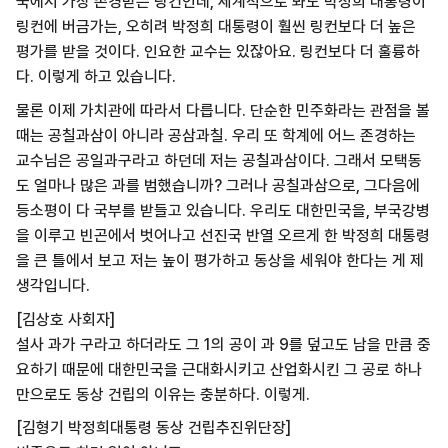
국에서 가장 존경받는 링컨인데, 세계적으로 봐도 박정희 대통령이
링컨에 버금가는, 오히려 박정희 대통령이 훨씬 링컨보다 더 높은
평가를 받을 것이다.
인요한 교수는 있잖아요. 링컨보다 더 훌륭하
다. 이렇게 하고 있습니다.
물론 이제 가치관에 따라서 다릅니다. 단순한 민주화라는 관점을 볼
때는 공칠과삼이 아니라 공삼과칠. 우리 또 학계에 어느 존경하는
교수님은 공일과구라고 하던데 저는 공칠과삼이다. 그래서 모택동
도 얼마나 많은 과를 범했습니까? 그러나 공칠과삼으로, 그다음에
등소평이 다 국부를 받들고 있습니다. 우리도 대한민국을, 부국강병
을 이루고 빈곤에서 벗어나고 선진국 반열 오르게 한 박정희 대통령
을 큰 틀에서 보고 저는 높이 평가하고 동상을 세워야 한다는 게 제
생각입니다.
[김상호 사회자]
설사 과가 구라고 하더라도 그 1의 공이 과 9를 덮고도 남을 만큼 중
요하기 때문에 대한민국을 근대화시키고 산업화시킨 그 공로 하나
만으로도 동상 건립의 이유는 충분하다. 이렇게.
[김형기 박정희대통령 동상 건립추진위단장]