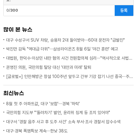
등록
0/
300
많이 본 뉴스
대구 수성구서 SUV 차량, 승용차 2대 들이받아···60대 운전자 "급발진"
박진만 감독 "역대급 더위"···삼성라이온즈 8월 6일 '야간 훈련' 예고
대법원, 한덕수·이상민 내란 혐의 사건 전원합의체 심리···"역사적으로 사법적 평가 필요"
권영진 의원, 국민의힘 탈당 대신 '대안과 미래' 탈퇴
[글로벌+] 인민해방군 창설 100주년 앞두고 간부 기강 잡기 나선 중국···주변국 영향은?
최신뉴스
8월 첫 주 아파트값, 대구 '보합'···경북 '하락'
국민의힘 지도부 "'돌려차기' 발언, 윤리위 징계 등 조치 있어야"
대구서 '경찰 음주 사고 후 도주 사건' 소속 부서·조사 경찰서 압수수색
대구·경북 폭염특보 계속···한낮 38도