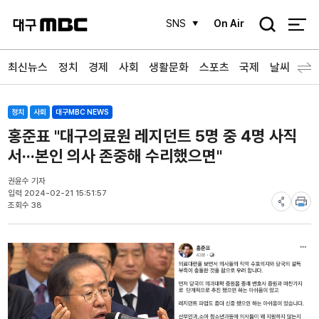
검
SNS
On Air
색
최신뉴스
정치
경제
사회
생활문화
스포츠
국제
날씨
정치
사회
대구MBC NEWS
홍준표 "대구의료원 레지던트 5명 중 4명 사직
서···본인 의사 존중해 수리했으면"
권윤수 기자
입력 2024-02-21 15:51:57
조회수 38