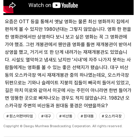
요즘은 OTT 등을 통해서 옛날 영화는 물론 최신 영화까지 집에서
편하게 볼 수 있지만 1980년대는 그렇지 않았습니다. 영화 한 편을
한 영화관에서만 상영하다 보니 보고 싶은 영화는 꼭 그 영화관에
가야 했죠. 그런 개봉관에서 웬만큼 영화를 틀면 재개봉관이 받아서
상영을 했고, 거기서 또 한 단계 내려가는 재재개봉관도 있었습니
다. 시설도 열악하고 냄새도 났지만 '시내'에 자주 나가지 못하는 사
람들에게는 영화를 볼 수 있는 좋은 선택지가 됐습니다. 대구 비산
동의 오스카극장 역시 재재개봉관 중의 하나였는데요, 오스카극장
뒤편으로는 기와나 슬레이트 지붕의 집들이 빼곡히 들어서 있었고,
길은 마치 미로와 같아서 이곳에 사는 주민이 아니라면 한번 들어가
면 엉뚱한 곳으로 빠져나오는 경우도 적지 않았습니다. 1982년 오
스카극장 주변의 비산동과 원대동 풍경은 어땠을까요?
# 원스어펀어타임
# 대구
# 비산동
# 원대동
# 오스카극장
Copyright © Daegu Munhwa Broadcasting Corporation. All rights reserved.