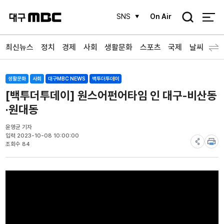
검
SNS
On Air
색
최신뉴스
정치
경제
사회
생활문화
스포츠
국제
날씨
생활문화
사회
대구MBC NEWS
백투더투데이
[백투더투데이] 원스어펀어타임 인 대구-비산동
·원대동
윤영균 기자
입력 2023-10-08 10:00:00
조회수 84