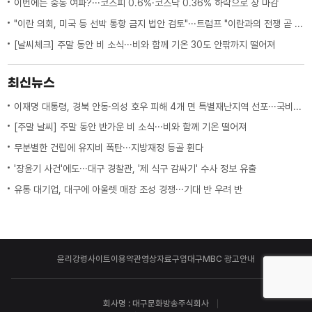
이번에는 중동 여파?···코스피 0.6%·코스닥 0.36% 하락으로 장 마감
"이란 의회, 미국 등 선박 통항 금지 법안 검토"···트럼프 "이란과의 전쟁 곧 끝나"
[날씨체크] 주말 동안 비 소식···비와 함께 기온 30도 안팎까지 떨어져
최신뉴스
이재명 대통령, 경북 안동·의성 호우 피해 4개 면 특별재난지역 선포···국비 추가 지원
[주말 날씨] 주말 동안 반가운 비 소식···비와 함께 기온 떨어져
무분별한 건립에 유지비 폭탄···지방재정 등골 휜다
'장윤기 사건'에도···대구 경찰관, '제 식구 감싸기' 수사 정보 유출
유통 대기업, 대구에 아울렛 매장 조성 경쟁···기대 반 우려 반
윤리강령
사이트이용약관
영상자료구입
대구MBC 광고안내
회사명 : 대구문화방송주식회사