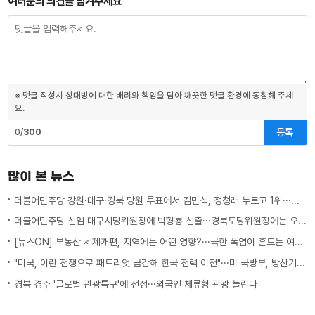
여러분의 의견을 남겨주세요
※ 댓글 작성시 상대방에 대한 배려와 책임을 담아 깨끗한 댓글 환경에 동참해 주세
요.
등록
0/
300
많이 본 뉴스
더불어민주당 강원·대구·경북 당원 투표에서 김민석, 정청래 누르고 1위···임미애 경북 2위 선전에도 당선권 밖
더불어민주당 신임 대구시당위원장에 박형룡 선출···경북도당위원장에는 오중기
[뉴스ON] 부동산 세제개편, 지역에는 어떤 영향?···극한 폭염이 흔드는 여름 일상
"미국, 이란 전쟁으로 패트리엇 급감해 한국 전력 이전"···미 국방부, 방산기업에 "생산 능력 확대 계획 21일까지 제출하라"
경북 경주 '글로벌 관광특구'에 선정···외국인 체류형 관광 늘린다