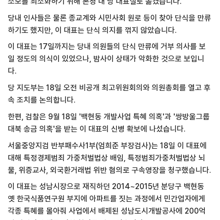
소모를 최소화하기 위해 본청 내 당 대표실로 옮겼습니다.
당내 인사들은 물론 종교계와 시민사회 원로 등이 찾아 단식을 만류
하기도 했지만, 이 대표는 단식 의지를 꺾지 않았습니다.
이 대표는 17일까지는 당내 의원들의 단식 만류에 거부 의사를 보
일 정도의 의식이 있었으나, 밤사이 상태가 악화한 것으로 보입니
다.
당 지도부는 18일 오전 비공개 최고위원회의와 의원총회를 열고 후
속 조치를 논의합니다.
한편, 검찰은 9월 18일 '백현동 개발사업 특혜 의혹'과 '쌍방울그룹
대북 송금 의혹'을 받는 이 대표의 신병 확보에 나섰습니다.
서울중앙지검 반부패수사1부(엄희준 부장검사)는 18일 이 대표에
대해 특정경제범죄 가중처벌법상 배임, 특정범죄가중처벌법상 뇌
물, 위증교사, 외국환거래법 위반 혐의로 구속영장을 청구했습니다.
이 대표는 성남시장으로 재직하던 2014~2015년 분당구 백현동
옛 한국식품연구원 부지에 아파트를 짓는 과정에서 민간업자에게
각종 특혜를 몰아줘 사업에서 배제된 성남도시개발공사에 200억