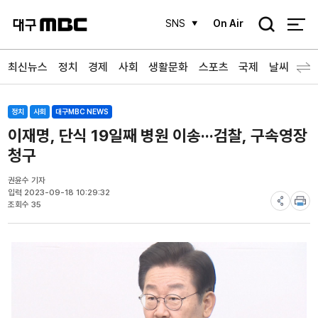
검
SNS
On Air
색
최신뉴스
정치
경제
사회
생활문화
스포츠
국제
날씨
정치
사회
대구MBC NEWS
이재명, 단식 19일째 병원 이송···검찰, 구속영장
청구
권윤수 기자
입력 2023-09-18 10:29:32
조회수 35