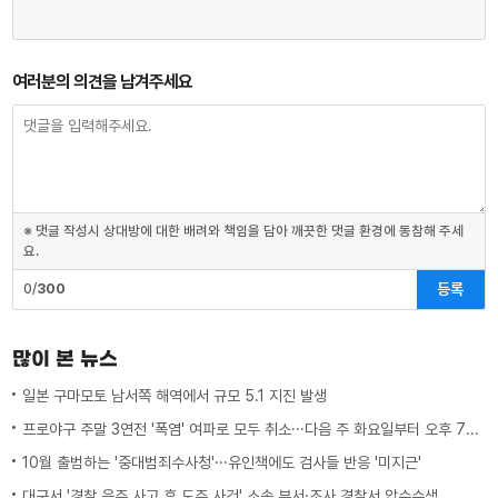
여러분의 의견을 남겨주세요
※ 댓글 작성시 상대방에 대한 배려와 책임을 담아 깨끗한 댓글 환경에 동참해 주세
요.
등록
0/
300
많이 본 뉴스
일본 구마모토 남서쪽 해역에서 규모 5.1 지진 발생
프로야구 주말 3연전 '폭염' 여파로 모두 취소···다음 주 화요일부터 오후 7시 시작
10월 출범하는 '중대범죄수사청'···유인책에도 검사들 반응 '미지근'
대구서 '경찰 음주 사고 후 도주 사건' 소속 부서·조사 경찰서 압수수색