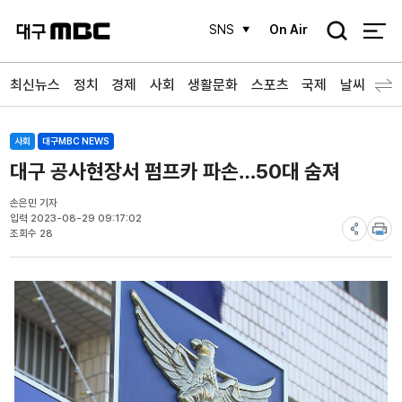
검
SNS
On Air
색
최신뉴스
정치
경제
사회
생활문화
스포츠
국제
날씨
사회
대구MBC NEWS
대구 공사현장서 펌프카 파손…50대 숨져
손은민 기자
입력 2023-08-29 09:17:02
조회수 28