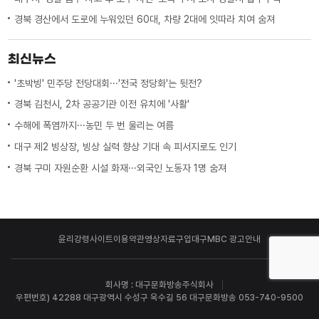
경북 경산에서 도로에 누워있던 60대, 차량 2대에 잇따라 치여 숨져
최신뉴스
'초박빙' 민주당 전당대회···'전국 정당화'는 뒷전?
경북 김천시, 2차 공공기관 이전 유치에 '사활'
수해에 폭염까지···농민 두 번 울리는 여름
대구 제2 빙상장, 빙상 실력 향상 기대 속 피서지로도 인기
경북 구미 자원순환 시설 화재···외국인 노동자 1명 숨져
윤리강령
사이트이용약관
영상자료구입
대구MBC 광고안내
회사명 : 대구문화방송주식회사
우편번호) 42288 대구광역시 수성구 욱수길 56 대구문화방송 053-740-9500