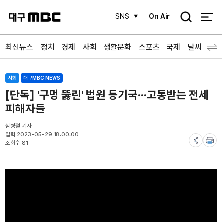
검
SNS
On Air
색
최신뉴스
정치
경제
사회
생활문화
스포츠
국제
날씨
사회
대구MBC NEWS
[단독] '구멍 뚫린' 법원 등기국···고통받는 전세
피해자들
심병철 기자
입력 2023-05-29 18:00:00
조회수 81