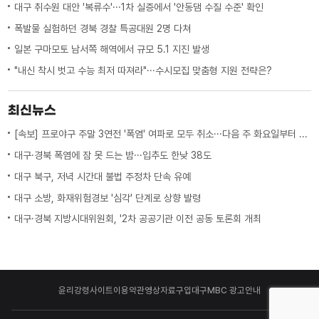
대구 취수원 대안 '복류수'···1차 실증에서 '안동댐 수질 수준' 확인
폭발물 실험하던 경북 경찰 특공대원 2명 다쳐
일본 구마모토 남서쪽 해역에서 규모 5.1 지진 발생
"내신 착시 벗고 수능 최저 따져라"···수시모집 맞춤형 지원 전략은?
최신뉴스
[속보] 프로야구 주말 3연전 '폭염' 여파로 모두 취소···다음 주 화요일부터 오후 7시 시작
대구·경북 폭염에 잠 못 드는 밤···입추도 한낮 38도
대구 북구, 저녁 시간대 불법 주정차 단속 유예
대구 소방, 화재위험경보 '심각' 단계로 상향 발령
대구·경북 지방시대위원회, '2차 공공기관 이전 공동 토론회 개최
윤리강령
사이트이용약관
영상자료구입
대구MBC 광고안내