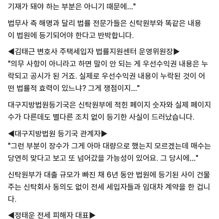
기재가 돼야 하는 부분은 아니기 때문에…"
법무사 측 해명과 달리 법률 전문가들은
신탁원부와 똑같은 내용
이
법원에 등기되어야 한다고 반박합니다.
◀김태근 변호사 주택세입자 법률지원센터 운영위원장▶
"의무 사항이 아니라고 하면 말이 안 되는 게
우선수익권 내용은 누
락되고 공시가 된 거죠.
실제로 우선수익권 내용이 누락된 것이 어
떤
법률적 효력이 있느냐? 그게 쟁점이지…"
대구지방법원등기국은
신탁원부에 적힌 페이지 숫자와
실제 페이지
수가 다른데도
별다른 조치 없이 등기한 사실이 드러났습니다.
◀대구지방법원 등기국 관계자▶
"그런 부분이 장수가 그게 아마 대량으로 했는지 모르겠는데 매수는
당연히 맞다고 보고
또 넘어갔을 가능성이 있어요. 그 당시에…"
신탁원부가 대출 규모가 빠진 채
6년 동안 법원에 등기된 사이
건물
주는 신탁회사 동의도 없이
전세 세입자들과 임대차 계약을 한 겁니
다.
◀정태운 전세 피해자 대표▶