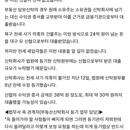
류 이런 것들이 전혀 없었습니다."
부동산 담보신탁의 경우
원래 소유주는 소유권을 신탁회사에 넘기
는
대신 수익권 증서를 교부받아 이를 근거로
금융기관으로부터 대
출받습니다.
북구 전세 사기 의혹의 건물주는
이런 방식으로 24억 원이 넘는 돈
을
대구 모 신협으로부터 대출받았습니다.
하지만 전세 세입자들은
이런 내용을 알 길이 없었습니다.
신탁회사가 법원에 등기한 신탁원부에는
신협으로부터 받은 대출
규모가 누락됐기 때문입니다.
신탁회사는 전세 사기 의혹이 불거진
지난 12일, 법원에 신탁원부를
6년 만에
수정 등기했습니다.
신협의 수익권 증서 금액은 38억 원 정도로,
최대 약 30억 원까지
대출했을 가능성이 있습니다.
◀법무사 측 관계자(부동산신탁회사 등기 업무 담당)▶
"꼭 들어가야 할 사항들이 빠지게 되면 그러면 등기관이 저희한테
다시 올려달라고 이렇게 보정 요청을 하는데 이게 등기법상 반드시