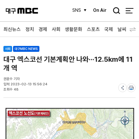
검
SNS
On Air
색
최신뉴스
정치
경제
사회
생활문화
스포츠
국제
날씨
사회
대구MBC NEWS
대구 엑스코선 기본계획안 나와···12.5km에 11
개 역
권윤수 기자
입력 2023-02-13 15:56:24
조회수 48