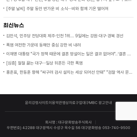
[주말 날씨] 주말 동안 반가운 비 소식···비와 함께 기온 떨어져
최신뉴스
김민석, 민주당 전당대회 제주·인천 1위... 9일에는 강원·대구·경북 경선
폭염 여전한 가운데 동해안 중심 강한 비 내려
이재명 대통령 "국가 정책 때문에 결혼 망설이는 일은 결코 없어야"..‘결혼 페널티’ 제도 상 불이익 면밀히 조사 지시
[심층] 절절 끓는 대구···일상 뒤흔든 극한 폭염
홍준표, 한동훈 향해 “싸구려 검사 설치는 세상 되어선 안돼” "검찰 역사 문 닫게 원인 제공한 원흉"
윤리강령
사이트이용약관
영상자료구입
대구MBC 광고안내
회사명 : 대구문화방송주식회사
우편번호) 42288 대구광역시 수성구 욱수길 56 대구문화방송 053-740-9500