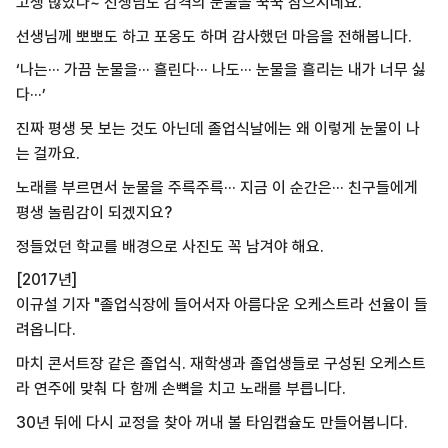
고생 많았다~ 선생님도 감격의 눈물을 꾹꾹 참으시네요.
선생님께 뽀뽀도 하고 포옹도 하며 감사했던 마음을 전해봅니다.
‘나는··· 가끔 눈물을··· 흘린다··· 나도··· 눈물을 흘리는 내가 너무 싫
다···’
진짜 평생 못 보는 것도 아닌데 졸업식날에는 왜 이렇게 눈물이 나
는 걸까요.
노래를 부르면서 눈물을 주륵주륵··· 지금 이 순간은··· 친구들에게
평생 놀림감이 되겠지요?
정들었던 학교를 배경으로 사진도 꼭 남겨야 해요.
[2017년]
이규설 기자 "졸업식장에 들어서자 아름다운 오케스트라 선율이 들
려옵니다.
마치 콘서트장 같은 졸업식. 재학생과 졸업생들로 구성된 오케스트
라 연주에 맞춰 다 함께 손뼉을 치고 노래를 부릅니다.
30년 뒤에 다시 교정을 찾아 꺼내 볼 타임캡슐도 만들어봅니다.