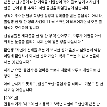
같은 반 친구들에 대한 기억을 깨알같이 적어 글로 남기고 사진과
필통, 단어장 등 추억이 서린 물건을 타임캡슐에 담습니다.
성적이 우수한 일부 학생만 상장과 장학금을 받는 졸업식이 아니라,
졸업생 한 명 한 명의 사진이 1초씩 스크린에 비추어지면서 모든 졸
업생이 주인공이 됩니다.
선생님들은 제자들을 한 명 한 명 꼭 안아주고, 모두가 이별을 아쉬
워하는 눈물을 흘리며 사제 간의 깊은 정을 나눕니다."
졸업생 "작년에 선배들 우는 거 보니깐 설마 울겠나 싶었는데 막상
이렇게 졸업하게 되니깐 진짜 가슴이 벅차 오르는 거 같고 눈물이
나는 것 같습니다."
하지만 요즘 ‘졸업식’은 얄미운 코로나 때문에
모두 비대면으로 진
행되고 있죠.
아예 만나지도 못하고, 랜선으로만 ‘졸업식’을 하려니···
기분도 잘 안
나고 영 아쉽습니다.
[2021년]
권윤수 기자 "대구의 한 초등학교 6학년 교실에 오랜만에 같은 반