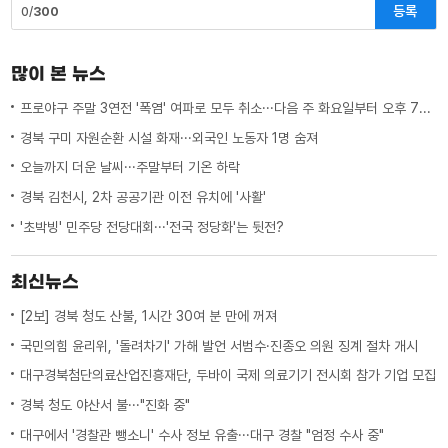
등록
0/
300
많이 본 뉴스
프로야구 주말 3연전 '폭염' 여파로 모두 취소···다음 주 화요일부터 오후 7시 시작
경북 구미 자원순환 시설 화재···외국인 노동자 1명 숨져
오늘까지 더운 날씨···주말부터 기온 하락
경북 김천시, 2차 공공기관 이전 유치에 '사활'
'초박빙' 민주당 전당대회···'전국 정당화'는 뒷전?
최신뉴스
[2보] 경북 청도 산불, 1시간 30여 분 만에 꺼져
국민의힘 윤리위, '돌려차기' 가해 발언 서범수·진종오 의원 징계 절차 개시
대구경북첨단의료산업진흥재단, 두바이 국제 의료기기 전시회 참가 기업 모집
경북 청도 야산서 불···"진화 중"
대구에서 '경찰관 뺑소니' 수사 정보 유출···대구 경찰 "엄정 수사 중"