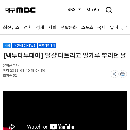
검
SNS
On Air
색
최신뉴스
정치
경제
사회
생활문화
스포츠
국제
날씨
사회
대구MBC NEWS
백투더투데이
[백투더투데이] 달걀 터트리고 밀가루 뿌리던 날
윤영균 기자
입력 2022-03-10 18:04:50
조회수 52