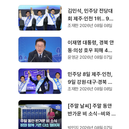
김민석, 민주당 전당대
회 제주·인천 1위... 9일
조재한 2026년 08월 08일
에는 강원·대구·경북 경
선
이재명 대통령, 경북 안
동·의성 호우 피해 4개
윤영균 2026년 08월 07일
면 특별재난지역 선포···
국비 추가 지원
민주당 8일 제주·인천,
9일 강원·대구·경북 순
조재한 2026년 08월 08일
회 경선, 승부처 앞두고
주도권 잡기
[주말 날씨] 주말 동안
반가운 비 소식···비와 함
께 기온 떨어져
박민지 2026년 08월 07일