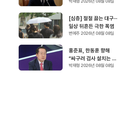
박재형 2026년 08월 08일
는 일은 결코 없어
야"..‘결혼 페널티’ 제도
상 불이익 면밀히 조사
[심층] 절절 끓는 대구···
지시
일상 뒤흔든 극한 폭염
변예주 2026년 08월 08일
홍준표, 한동훈 향해
“싸구려 검사 설치는 세
박재형 2026년 08월 08일
상 되어선 안돼” "검찰
역사 문 닫게 원인 제공
한 원흉"