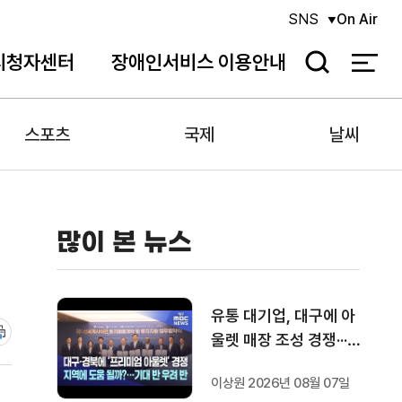
SNS
On Air
시청자센터
장애인서비스 이용안내
검
색
스포츠
국제
날씨
많이 본 뉴스
유통 대기업, 대구에 아
울렛 매장 조성 경쟁···기
대 반 우려 반
이상원 2026년 08월 07일