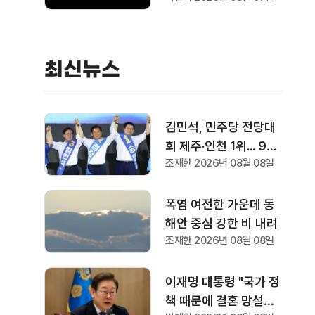
최신뉴스
김민석, 민주당 전당대
회 제주·인천 1위... 9일
조재한 2026년 08월 08일
에는 강원·대구·경북 경
선
폭염 여전한 가운데 동
해안 중심 강한 비 내려
조재한 2026년 08월 08일
이재명 대통령 "국가 정
책 때문에 결혼 망설이