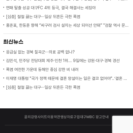
연패 탈출 성공 대구FC 4위 등극, 결국 해결사는 세징야
[심층] 절절 끓는 대구···일상 뒤흔든 극한 폭염
홍준표, 한동훈 향해 “싸구려 검사 설치는 세상 되어선 안돼” "검찰 역사 문 닫게 원인 제공한 원흉"
최신뉴스
응급실 없는 경북 칠곡군···의료 공백 없나?
김민석, 민주당 전당대회 제주·인천 1위... 9일에는 강원·대구·경북 경선
폭염 여전한 가운데 동해안 중심 강한 비 내려
이재명 대통령 "국가 정책 때문에 결혼 망설이는 일은 결코 없어야"..‘결혼 페널티’ 제도 상 불이익 면밀히 조사 지시
[심층] 절절 끓는 대구···일상 뒤흔든 극한 폭염
윤리강령
사이트이용약관
영상자료구입
대구MBC 광고안내