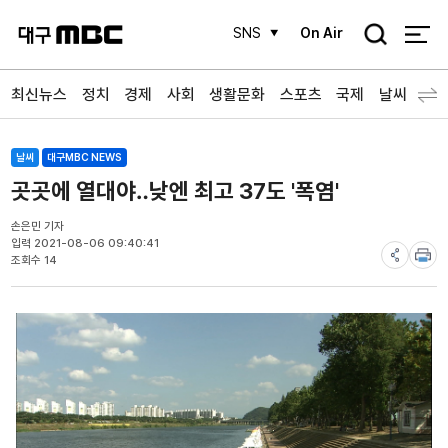
검
SNS
On Air
색
최신뉴스
정치
경제
사회
생활문화
스포츠
국제
날씨
날씨
대구MBC NEWS
곳곳에 열대야‥낮엔 최고 37도 '폭염'
손은민 기자
입력 2021-08-06 09:40:41
조회수 14