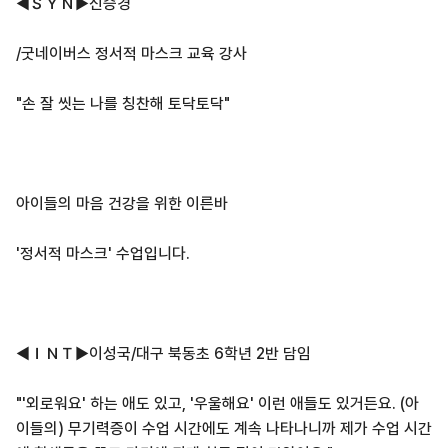
◀ＳＹＮ▶신승경
/굿네이버스 정서적 마스크 교육 강사
"손 잘 씻는 나를 칭찬해 토닥토닥"
아이들의 마음 건강을 위한 이른바
'정서적 마스크' 수업입니다.
◀ＩＮＴ▶이성국/대구 북동초 6학년 2반 담임
"'외로워요' 하는 애도 있고, '우울해요' 이런 애들도 있거든요. (아
이들의) 무기력증이 수업 시간에도 계속 나타나니까 제가 수업 시간