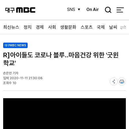
검
SNS
On Air
색
최신뉴스
정치
경제
사회
생활문화
스포츠
국제
날씨
대구MBC NEWS
R]아이들도 코로나 블루‥마음건강 위한 '굿윈
학교'
손은민 기자
입력 2020-11-11 21:30:08
조회수 10