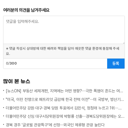
여러분의 의견을 남겨주세요
※ 댓글 작성시 상대방에 대한 배려와 책임을 담아 깨끗한 댓글 환경에 동참해 주세
요.
등록
0/
300
많이 본 뉴스
[뉴스ON] 부동산 세제개편, 지역에는 어떤 영향?···극한 폭염이 흔드는 여름 일상
"미국, 이란 전쟁으로 패트리엇 급감해 한국 전력 이전"···미 국방부, 방산기업에 "생산 능력 확대 계획 21일까지 제출하라"
더불어민주당 강원·대구·경북 당원 투표에서 김민석, 정청래 누르고 1위···임미애 경북 2위 선전에도 당선권 밖
더불어민주당 신임 대구시당위원장에 박형룡 선출···경북도당위원장에는 오중기
경북 경주 '글로벌 관광특구'에 선정···외국인 체류형 관광 늘린다