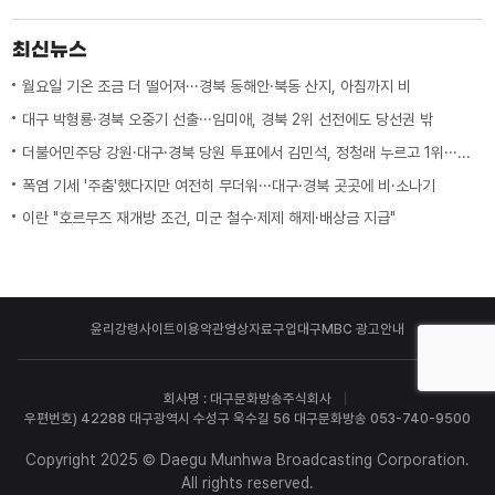
최신뉴스
월요일 기온 조금 더 떨어져···경북 동해안·북동 산지, 아침까지 비
대구 박형룡·경북 오중기 선출···임미애, 경북 2위 선전에도 당선권 밖
더불어민주당 강원·대구·경북 당원 투표에서 김민석, 정청래 누르고 1위···임미애 경북 2위 선전에도 당선권 밖
폭염 기세 '주춤'했다지만 여전히 무더워···대구·경북 곳곳에 비·소나기
이란 "호르무즈 재개방 조건, 미군 철수·제제 해제·배상금 지급"
윤리강령
사이트이용약관
영상자료구입
대구MBC 광고안내
회사명 : 대구문화방송주식회사
우편번호) 42288 대구광역시 수성구 욱수길 56 대구문화방송 053-740-9500
Copyright 2025 © Daegu Munhwa Broadcasting Corporation.
All rights reserved.