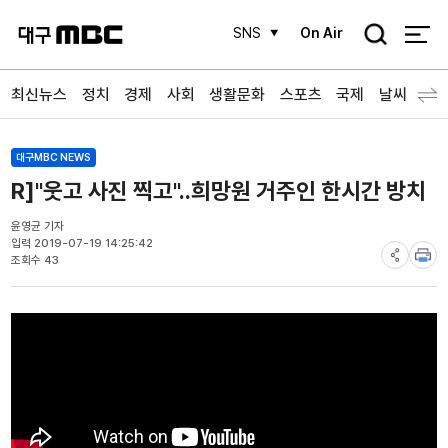
검
SNS
On Air
색
최신뉴스
정치
경제
사회
생활문화
스포츠
국제
날씨
대구MBC NEWS
R]"웃고 사진 찍고"..희망원 거주인 한시간 방치
윤영균 기자
입력 2019-07-19 14:25:42
조회수 43