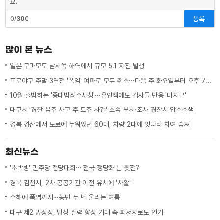
요.
등록
0/
300
많이 본 뉴스
일본 구마모토 남서쪽 해역에서 규모 5.1 지진 발생
프로야구 주말 3연전 '폭염' 여파로 모두 취소···다음 주 화요일부터 오후 7시 시작
10월 출범하는 '중대범죄수사청'···유인책에도 검사들 반응 '미지근'
대구서 '경찰 음주 사고 후 도주 사건' 소속 부서·조사 경찰서 압수수색
경북 경산에서 도로에 누워있던 60대, 차량 2대에 잇따라 치여 숨져
최신뉴스
'초박빙' 민주당 전당대회···'전국 정당화'는 뒷전?
경북 김천시, 2차 공공기관 이전 유치에 '사활'
수해에 폭염까지···농민 두 번 울리는 여름
대구 제2 빙상장, 빙상 실력 향상 기대 속 피서지로도 인기