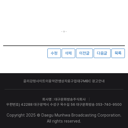
수정
삭제
이전글
다음글
목록
윤리강령
사이트이용약관
영상자료구입
대구MBC 광고안내
회사명 : 대구문화방송주식회사
우편번호) 42288 대구광역시 수성구 욱수길 56 대구문화방송 053-740-9500
Copyright 2025 © Daegu Munhwa Broadcasting Corporation.
All rights reserved.