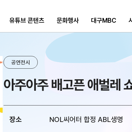
유튜브 콘텐츠
문화행사
대구MBC
공연전시
아주아주 배고픈 애벌레 
장소
NOL씨어터 합정 ABL생명