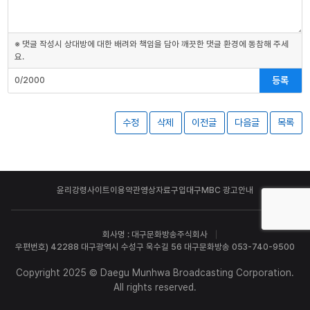
※ 댓글 작성시 상대방에 대한 배려와 책임을 담아 깨끗한 댓글 환경에 동참해 주세
요.
등록
0/2000
수정
삭제
이전글
다음글
목록
윤리강령
사이트이용약관
영상자료구입
대구MBC 광고안내
회사명 : 대구문화방송주식회사
우편번호) 42288 대구광역시 수성구 욱수길 56 대구문화방송 053-740-9500
Copyright 2025 © Daegu Munhwa Broadcasting Corporation.
All rights reserved.